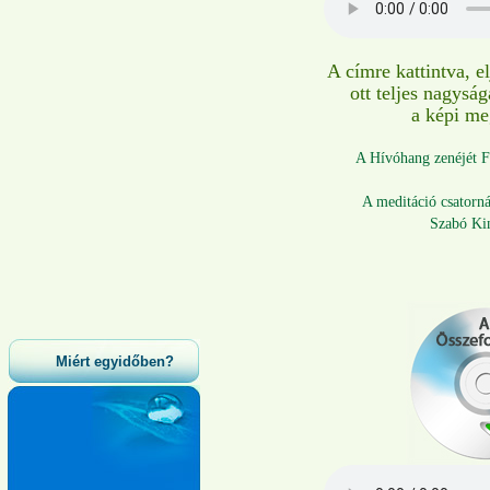
A címre kattintva, e
ott teljes nagys
a képi me
A Hívóhang zenéjét Fü
A meditáció csatorná
Szabó Ki
Miért egyidőben?