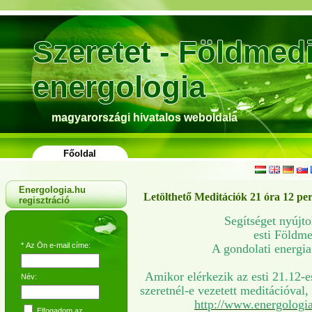
Szeretet - Földmedi
energologia
magyarországi hivatalos weboldala
Főoldal
Energologia.hu
Letölthető Meditációk 21 óra 12 pe
regisztráció
Segítséget nyújt
esti Földme
*
Az Ön e-mail címe:
A gondolati energia
Amikor elérkezik az esti 21.12-e
Név:
szeretnél-e vezetett meditációval,
http://www.energologi
Elfogadom az