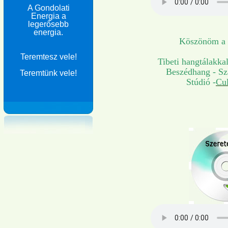
A Gondolati
Energia a
legerősebb
energia.
Köszönöm a s
Teremtesz vele!
Tibeti hangtálakka
Beszédhang - Sz
Teremtünk vele!
Stúdió -
Cul