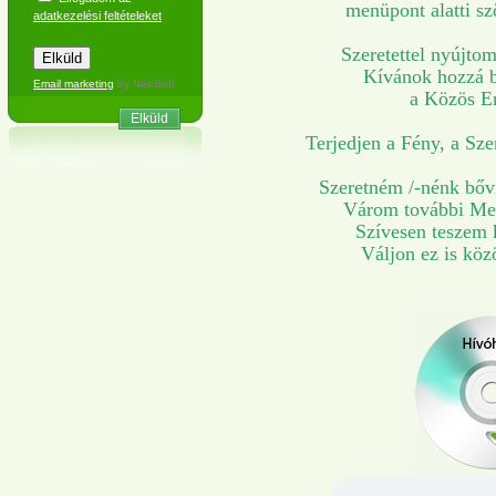
menüpont alatti sz
adatkezelési feltételeket
Szeretettel nyújtom
Kívánok hozzá b
Email marketing
by NeoSoft
a Közös E
Elküld
Terjedjen a Fény, a Sze
Szeretném /-nénk bőví
Várom további Med
Szívesen teszem k
Váljon ez is kö