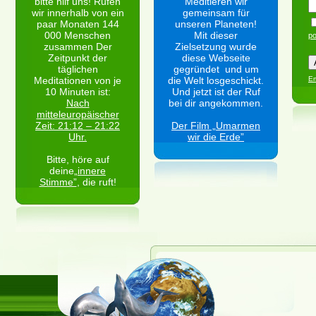
bitte hilf uns! Rufen
Meditieren wir
wir innerhalb von ein
gemeinsam für
paar Monaten 144
unseren Planeten!
000 Menschen
Mit dieser
po
zusammen Der
Zielsetzung wurde
Zeitpunkt der
diese Webseite
täglichen
gegründet und um
Meditationen von je
die Welt losgeschickt.
Em
10 Minuten ist:
Und jetzt ist der Ruf
Nach
bei dir angekommen.
mitteleuropäischer
Zeit: 21:12 – 21:22
Der Film „Umarmen
Uhr.
wir die Erde”
Bitte, höre auf
deine
„innere
Stimme”
, die ruft!