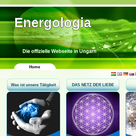
Energologia
Die offizielle Webseite in Ungarn
Home
Was ist unsere Tätigkeit
DAS NETZ DER LIEBE