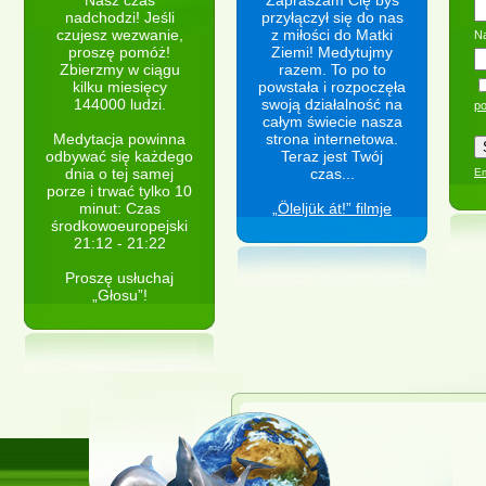
Nasz czas
Zapraszam Cię byś
nadchodzi! Jeśli
przyłączył się do nas
czujesz wezwanie,
z miłości do Matki
N
proszę pomóż!
Ziemi! Medytujmy
Zbierzmy w ciągu
razem. To po to
kilku miesięcy
powstała i rozpoczęła
144000 ludzi.
swoją działalność na
po
całym świecie nasza
Medytacja powinna
strona internetowa.
odbywać się każdego
Teraz jest Twój
dnia o tej samej
czas...
Em
porze i trwać tylko 10
minut: Czas
„Öleljük át!” filmje
środkowoeuropejski
21:12 - 21:22
Proszę usłuchaj
„Głosu”!